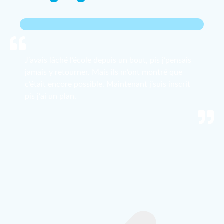
J’avais lâché l’école depuis un bout, pis j’pensais
jamais y retourner. Mais ils m’ont montré que
c’était encore possible. Maintenant j’suis inscrit
pis j’ai un plan.