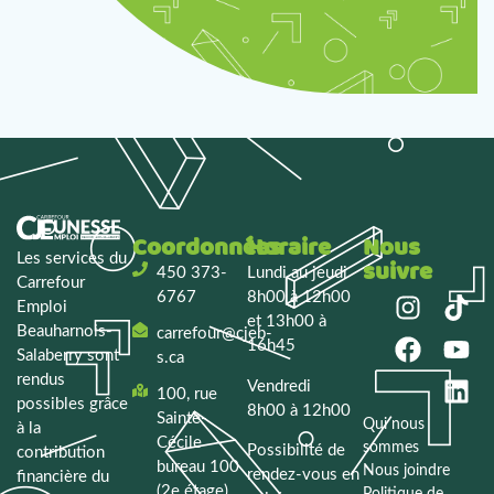
Coordonnées
Horaire
Nous
Les services du
suivre
450 373-
Lundi au jeudi
Carrefour
6767
8h00 à 12h00
Emploi
et 13h00 à
Beauharnois-
carrefour@cjeb-
16h45
Salaberry
sont
s.ca
rendus
Vendredi
100, rue
possibles grâce
8h00 à 12h00
Sainte-
Qui nous
à la
Cécile
sommes
Possibilité de
contribution
bureau 100
Nous joindre
rendez-vous en
financière du
(2e étage)
Politique de