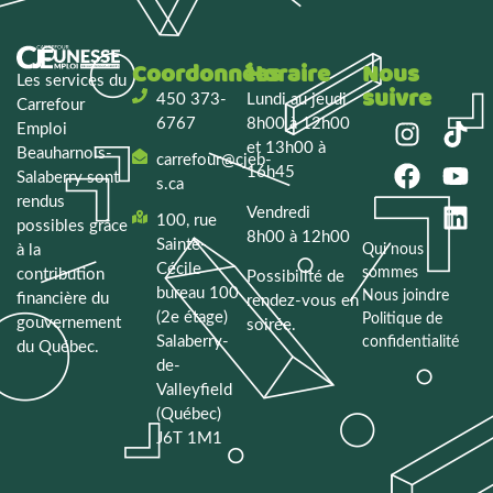
Coordonnées
Horaire
Nous
Les services du
suivre
450 373-
Lundi au jeudi
Carrefour
6767
8h00 à 12h00
Emploi
et 13h00 à
Beauharnois-
carrefour@cjeb-
16h45
Salaberry
sont
s.ca
rendus
Vendredi
100, rue
possibles grâce
8h00 à 12h00
Sainte-
à la
Qui nous
Cécile
sommes
contribution
Possibilité de
bureau 100
Nous joindre
financière du
rendez-vous en
(2e étage)
Politique de
gouvernement
soirée.
Salaberry-
confidentialité
du Québec.
de-
Valleyfield
(Québec)
J6T 1M1