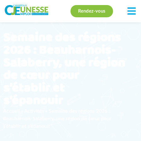
Rendez-vous
Semaine des régions
2026 : Beauharnois-
Salaberry, une région
de cœur pour
s’établir et
s’épanouir
Accueil
»
Activités
»
Semaine des régions 2026 :
Beauharnois-Salaberry, une région de cœur pour
s’établir et s’épanouir