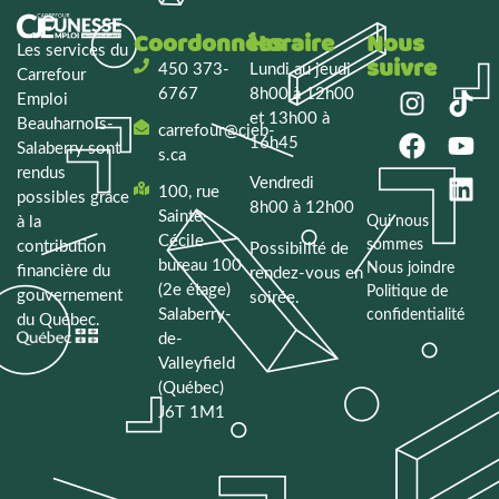
Coordonnées
Horaire
Nous
Les services du
suivre
450 373-
Lundi au jeudi
Carrefour
6767
8h00 à 12h00
Emploi
et 13h00 à
Beauharnois-
carrefour@cjeb-
16h45
Salaberry
sont
s.ca
rendus
Vendredi
100, rue
possibles grâce
8h00 à 12h00
Sainte-
à la
Qui nous
Cécile
sommes
contribution
Possibilité de
bureau 100
Nous joindre
financière du
rendez-vous en
(2e étage)
Politique de
gouvernement
soirée.
Salaberry-
confidentialité
du Québec.
de-
Valleyfield
(Québec)
J6T 1M1